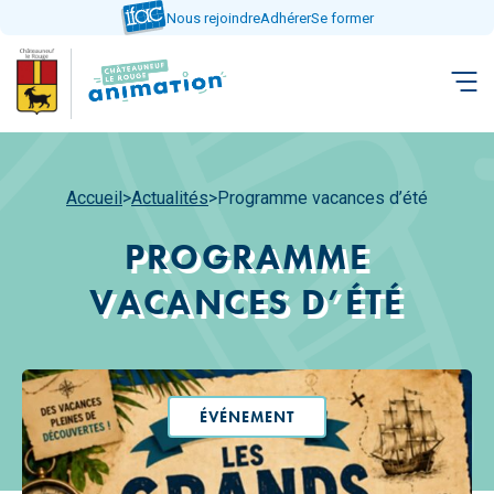
Aller
Nous rejoindre
Adhérer
Se former
directement
au
contenu
Accueil
>
Actualités
>
Programme vacances d’été
PROGRAMME
VACANCES D’ÉTÉ
ÉVÉNEMENT