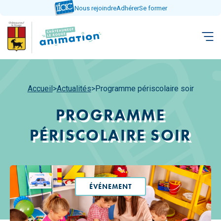
Aller
Nous rejoindre
Adhérer
Se former
directement
au
contenu
Accueil
>
Actualités
>
Programme périscolaire soir
PROGRAMME
PÉRISCOLAIRE SOIR
ÉVÉNEMENT