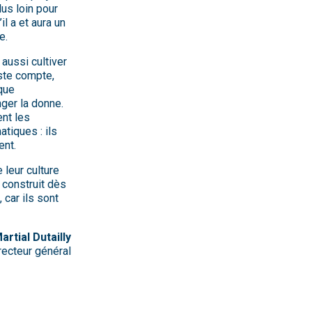
lus loin pour
l a et aura un
e.
 aussi cultiver
ste compte,
que
ger la donne.
nt les
tiques : ils
ent.
 leur culture
 construit dès
 car ils sont
artial Dutailly
recteur général