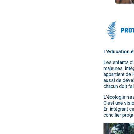
L’éducation é
Les enfants d’
majeures. Intég
appartient de 
aussi de dévelo
chacun doit fai
L’écologie n’e
C’est une visi
En intégrant c
concilier progr