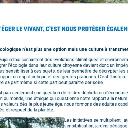
cologique n’est plus une option mais une culture à transmet
aujourd’hui connaitront des évolutions climatiques et environne
rer l’écologie dans leur culture citoyenne devient donc un impérat
les sensibiliser à ces sujets, de leur permettre de décrypter les 
pper un esprit critique et des gestes pratiques. C’est l’histoire d
re sa part même si cette part peut paraître dérisoire.
st pas seulement une question de tri des déchets ou d’économie
on du monde, une éthique qui questionne notre rapport à la nature 
es valeurs dès le plus jeune âge, nous formons des adultes cap
ès et respect de la planète.
Les initiatives se multiplient : a
sensibilisation, jardins pédagog