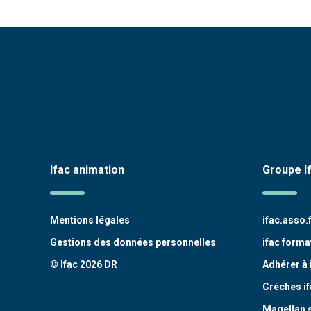
Ifac animation
Groupe I
Mentions légales
ifac.asso.
Gestions des données personnelles
ifac forma
© Ifac 2026 DR
Adhérer à 
Crèches if
Magellan 