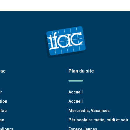
fac
Plan du site
fr
Accueil
tion
Accueil
ifac
Mercredis, Vacances
ac
Périscolaire matin, midi et soir
séjours
Espace Jeunes