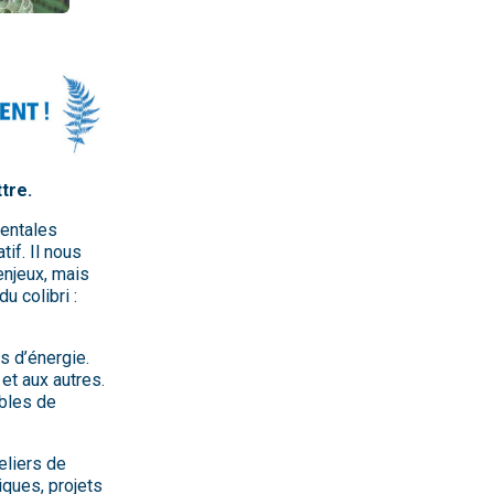
tre.
mentales
if. Il nous
enjeux, mais
u colibri :
s d’énergie.
et aux autres.
ables de
teliers de
iques, projets