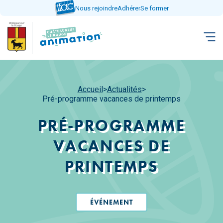
Aller
Nous rejoindre
Adhérer
Se former
directement
au
contenu
Accueil
>
Actualités
>
Pré-programme vacances de printemps
PRÉ-PROGRAMME
VACANCES DE
PRINTEMPS
ÉVÉNEMENT