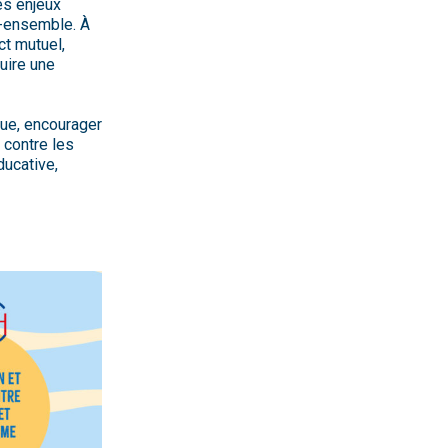
es enjeux
re-ensemble. À
ct mutuel,
ruire une
que, encourager
 contre les
ducative,