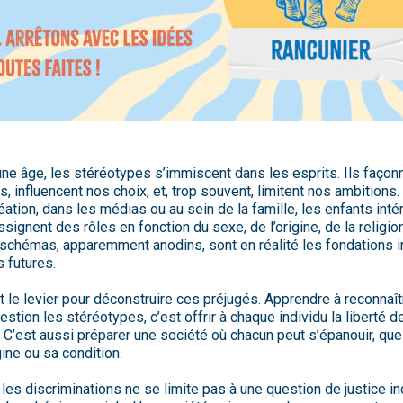
une âge, les stéréotypes s’immiscent dans les esprits. Ils façon
, influencent nos choix, et, trop souvent, limitent nos ambitions.
éation, dans les médias ou au sein de la famille, les enfants inté
signent des rôles en fonction du sexe, de l’origine, de la religio
schémas, apparemment anodins, sont en réalité les fondations i
s futures.
t le levier pour déconstruire ces préjugés. Apprendre à reconnaît
stion les stéréotypes, c’est offrir à chaque individu la liberté d
 C’est aussi préparer une société où chacun peut s’épanouir, que
gine ou sa condition.
 les discriminations ne se limite pas à une question de justice ind