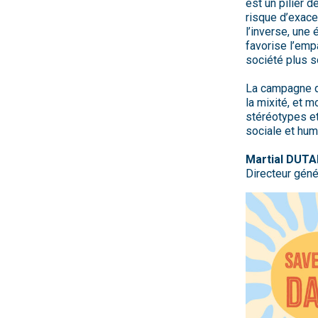
est un pilier 
risque d’exacer
l’inverse, une 
favorise l’empa
société plus so
La campagne qu
la mixité, et m
stéréotypes et
sociale et hum
Martial DUTA
Directeur géné