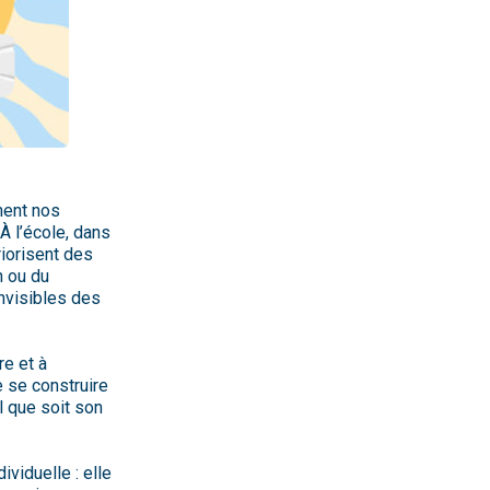
nent nos
 À l’école, dans
riorisent des
n ou du
nvisibles des
re et à
e se construire
l que soit son
ividuelle : elle