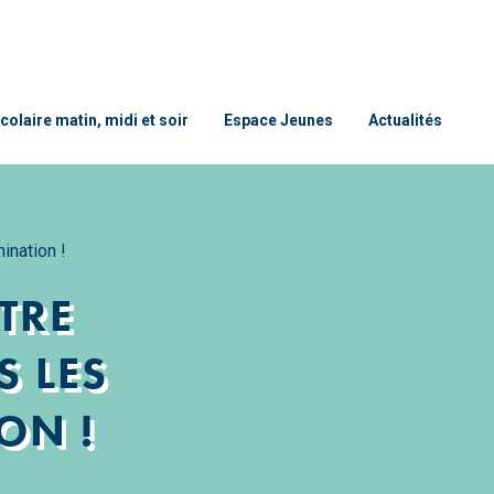
colaire matin, midi et soir
Espace Jeunes
Actualités
ination !
TRE
S LES
ON !