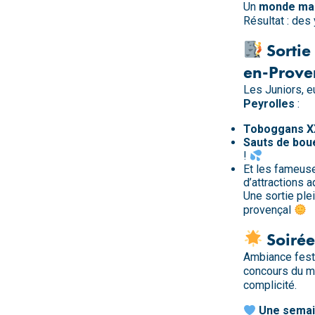
Un
monde ma
Résultat : des
Sortie
en-Prove
Les Juniors, e
Peyrolles
:
Toboggans X
Sauts de bou
!
Et les fameu
d’attractions 
Une sortie ple
provençal
Soirée
Ambiance fest
concours du me
complicité.
Une semain