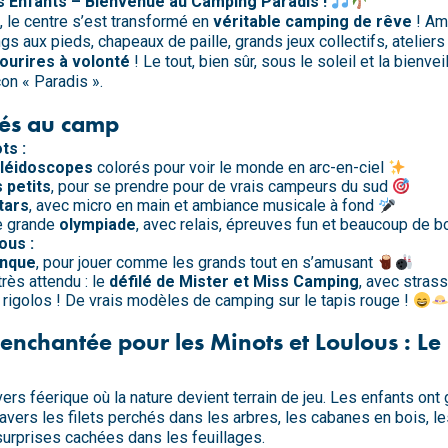
s Enfants – Bienvenue au Camping Paradis !
 le centre s’est transformé en
véritable camping de rêve
! Am
gs aux pieds, chapeaux de paille, grands jeux collectifs, ateliers
ourires à volonté
! Le tout, bien sûr, sous le soleil et la bienve
on « Paradis ».
tés au camp
ots
:
léidoscopes
colorés pour voir le monde en arc-en-ciel
 petits
, pour se prendre pour de vrais campeurs du sud
tars
, avec micro en main et ambiance musicale à fond
ne grande
olympiade
, avec relais, épreuves fun et beaucoup de 
lous
:
anque
, pour jouer comme les grands tout en s’amusant
rès attendu : le
défilé de Mister et Miss Camping
, avec strass
igolos ! De vrais modèles de camping sur le tapis rouge !
 enchantée pour les
Minots et Loulous
: Le
ers féerique où la nature devient terrain de jeu. Les enfants ont 
travers les filets perchés dans les arbres, les cabanes en bois, 
surprises cachées dans les feuillages.