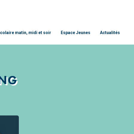
colaire matin, midi et soir
Espace Jeunes
Actualités
ING