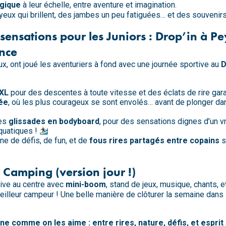
gique
à leur échelle, entre aventure et imagination.
 yeux qui brillent, des jambes un peu fatiguées… et des souvenirs 
 sensations pour les
Juniors
: Drop’in à Pe
nce
ux, ont joué les aventuriers à fond avec une journée sportive au
D
XL
pour des descentes à toute vitesse et des éclats de rire gara
ée
, où les plus courageux se sont envolés… avant de plonger dan
ses
glissades en bodyboard
, pour des sensations dignes d’un vr
aquatiques !
ine de défis, de fun, et de
fous rires partagés entre copains
s
 Camping (version jour !)
ive au centre avec
mini-boom
, stand de jeux, musique, chants,
illeur campeur ! Une belle manière de clôturer la semaine dans la
e comme on les aime : entre rires, nature, défis, et esprit