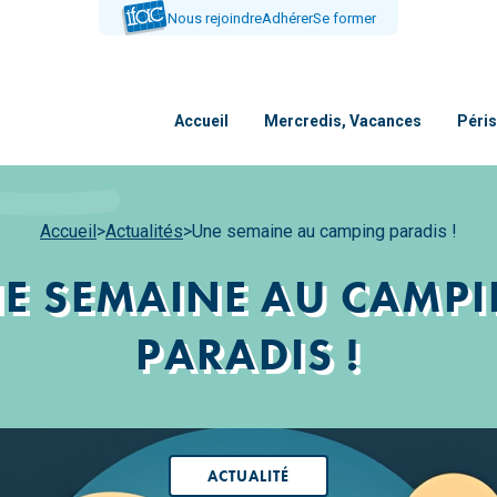
Nous rejoindre
Adhérer
Se former
Accueil
Mercredis, Vacances
Péris
Accueil
>
Actualités
>
Une semaine au camping paradis !
E SEMAINE AU CAMP
PARADIS !
ACTUALITÉ