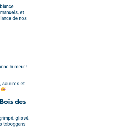
biance
 manuels, et
illance de nos
bonne humeur !
, sourires et
 Bois des
grimpé, glissé,
les toboggans