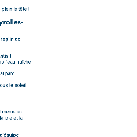
plein la tête !
yrolles-
rop’in de
ntis !
s l’eau fraîche
ai parc
ous le soleil
 et même un
 joie et la
 d’équipe