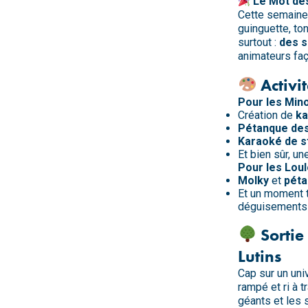
Le Mot de
Cette semaine,
guinguette, ton
surtout :
des s
animateurs faç
Activi
Pour les
Min
Création de
ka
Pétanque des
Karaoké de s
Et bien sûr, u
Pour les
Lou
Molky
et
pét
Et un moment t
déguisements r
Sortie
Lutins
Cap sur un univ
rampé et ri à 
géants et les 