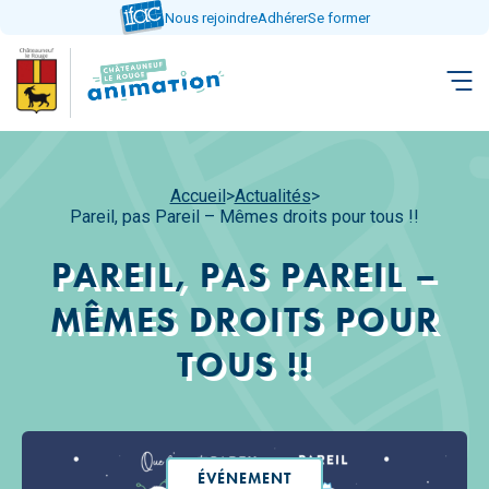
Aller
Nous rejoindre
Adhérer
Se former
directement
au
contenu
Accueil
>
Actualités
>
Pareil, pas Pareil – Mêmes droits pour tous !!
PAREIL, PAS PAREIL –
MÊMES DROITS POUR
TOUS !!
ÉVÉNEMENT